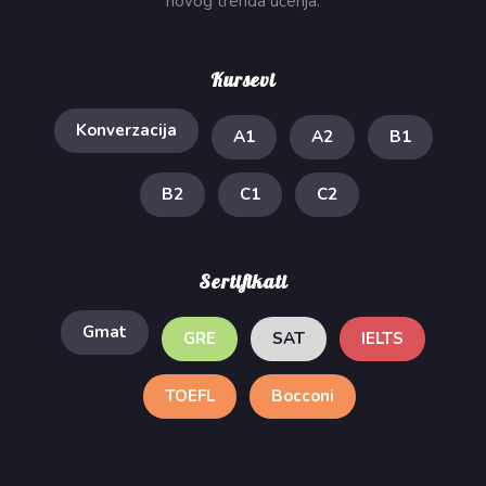
novog trenda učenja.
Kursevi
Konverzacija
A1
A2
B1
B2
C1
C2
Sertifikati
Gmat
GRE
SAT
IELTS
TOEFL
Bocconi