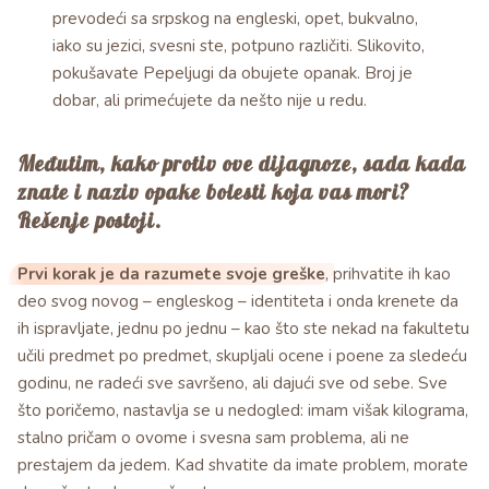
prevodeći sa srpskog na engleski, opet, bukvalno,
iako su jezici, svesni ste, potpuno različiti. Slikovito,
pokušavate Pepeljugi da obujete opanak. Broj je
dobar, ali primećujete da nešto nije u redu.
Međutim, kako protiv ove dijagnoze, sada kada
znate i naziv opake bolesti koja vas mori?
Rešenje postoji.
Prvi korak je da razumete svoje greške
, prihvatite ih kao
deo svog novog – engleskog – identiteta i onda krenete da
ih ispravljate, jednu po jednu – kao što ste nekad na fakultetu
učili predmet po predmet, skupljali ocene i poene za sledeću
godinu, ne radeći sve savršeno, ali dajući sve od sebe. Sve
što poričemo, nastavlja se u nedogled: imam višak kilograma,
stalno pričam o ovome i svesna sam problema, ali ne
prestajem da jedem. Kad shvatite da imate problem, morate