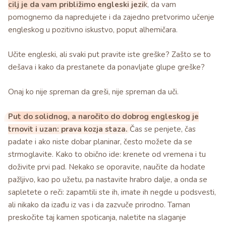
cilj je da vam približimo engleski jezi
k, da vam
pomognemo da napredujete i da zajedno pretvorimo učenje
engleskog u pozitivno iskustvo, poput alhemičara.
Učite engleski, ali svaki put pravite iste greške? Zašto se to
dešava i kako da prestanete da ponavljate glupe greške?
Onaj ko nije spreman da greši, nije spreman da uči.
Put do solidnog, a naročito do dobrog engleskog je
trnovit i uzan: prava kozja staza.
Čas se penjete, čas
padate i ako niste dobar planinar, često možete da se
strmoglavite. Kako to obično ide: krenete od vremena i tu
doživite prvi pad. Nekako se oporavite, naučite da hodate
pažljivo, kao po užetu, pa nastavite hrabro dalje, a onda se
sapletete o reči: zapamtili ste ih, imate ih negde u podsvesti,
ali nikako da izađu iz vas i da zazvuče prirodno. Taman
preskočite taj kamen spoticanja, naletite na slaganje