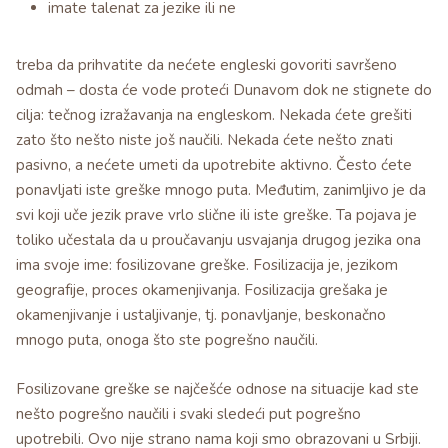
imate talenat za jezike ili ne
treba da prihvatite da nećete engleski govoriti savršeno
odmah – dosta će vode proteći Dunavom dok ne stignete do
cilja: tečnog izražavanja na engleskom. Nekada ćete grešiti
zato što nešto niste još naučili. Nekada ćete nešto znati
pasivno, a nećete umeti da upotrebite aktivno. Često ćete
ponavljati iste greške mnogo puta. Međutim, zanimljivo je da
svi koji uče jezik prave vrlo slične ili iste greške. Ta pojava je
toliko učestala da u proučavanju usvajanja drugog jezika ona
ima svoje ime: fosilizovane greške. Fosilizacija je, jezikom
geografije, proces okamenjivanja. Fosilizacija grešaka je
okamenjivanje i ustaljivanje, tj. ponavljanje, beskonačno
mnogo puta, onoga što ste pogrešno naučili.
Fosilizovane greške se najčešće odnose na situacije kad ste
nešto pogrešno naučili i svaki sledeći put pogrešno
upotrebili. Ovo nije strano nama koji smo obrazovani u Srbiji.