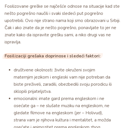
Fosilizovane greške se najčešće odnose na situacije kad ste
nešto pogrešno naučili i svaki sledeći put pogrešno
upotrebili. Ovo nije strano nama koji smo obrazovani u Srbiji.
Čak i ako znate da je nešto pogrešno, ponavljate to jer ne
znate kako da ispravite grešku sami, a niko drugi vas ne
ispravlja.
Fosilizaciji grešaka doprinose i sledeći faktori:
društvene okolnosti: živite okruženi svojim
maternjim jezikom i engleski vam nije potreban da
biste preživeli, zaradili, obezbedili svoju porodicu ili
sklopili prijateljstva.
emocionalni: imate gard prema engleskom i ne
osećate ga – ne slušate muziku na engleskom, ne
gledate filmove na engleskom (jer – Holivud),
strana vam je njihova kultura i mentalitet, a možda
osećate i animozitet prema engleskom zbog