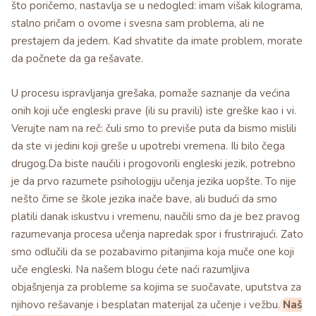
što poričemo, nastavlja se u nedogled: imam višak kilograma,
stalno pričam o ovome i svesna sam problema, ali ne
prestajem da jedem. Kad shvatite da imate problem, morate
da počnete da ga rešavate.
U procesu ispravljanja grešaka, pomaže saznanje da većina
onih koji uče engleski prave (ili su pravili) iste greške kao i vi.
Verujte nam na reč: čuli smo to previše puta da bismo mislili
da ste vi jedini koji greše u upotrebi vremena. Ili bilo čega
drugog.Da biste naučili i progovorili engleski jezik, potrebno
je da prvo razumete psihologiju učenja jezika uopšte. To nije
nešto čime se škole jezika inače bave, ali budući da smo
platili danak iskustvu i vremenu, naučili smo da je bez pravog
razumevanja procesa učenja napredak spor i frustrirajući. Zato
smo odlučili da se pozabavimo pitanjima koja muče one koji
uče engleski. Na našem blogu ćete naći razumljiva
objašnjenja za probleme sa kojima se suočavate, uputstva za
njihovo rešavanje i besplatan materijal za učenje i vežbu.
Naš