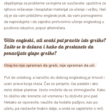
objašnjenja za probleme sa kojima se suočavate, uputstva za
njihovo rešavanje i besplatan materijal za učenje i vežbu. Naš
cilj je da vam približimo engleski jezik, da vam pomognemo
da napredujete i da zajedno pretvorimo učenje engleskog u
pozitivno iskustvo, poput alhemičara.
Učite engleski, ali svaki put pravite iste greške?
Zašto se to dešava i kako da prestanete da
ponavljate glupe greške?
Onaj ko nije spreman da greši, nije spreman da uči.
Put do solidnog, a naročito do dobrog engleskog je trnovit i
uzan: prava kozja staza. Čas se penjete, čas padate i ako
niste dobar planinar, često možete da se strmoglavite. Kako
to obično ide: krenete od vremena i tu doživite prvi pad.
Nekako se oporavite, naučite da hodate pažljivo, kao po
užetu, pa nastavite hrabro dalje, a onda se sapletete o reči: