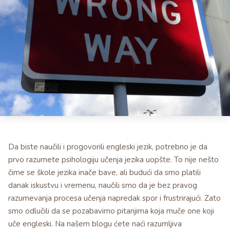
Da biste naučili i progovorili engleski jezik, potrebno je da
prvo razumete psihologiju učenja jezika uopšte. To nije nešto
čime se škole jezika inače bave, ali budući da smo platili
danak iskustvu i vremenu, naučili smo da je bez pravog
razumevanja procesa učenja napredak spor i frustrirajući. Zato
smo odlučili da se pozabavimo pitanjima koja muče one koji
uče engleski. Na našem blogu ćete naći razumljiva