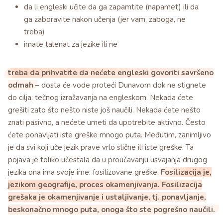
da li engleski učite da ga zapamtite (napamet) ili da
ga zaboravite nakon učenja (jer vam, zaboga, ne
treba)
imate talenat za jezike ili ne
treba da prihvatite da nećete engleski govoriti savršeno
odmah
– dosta će vode proteći Dunavom dok ne stignete
do cilja: tečnog izražavanja na engleskom. Nekada ćete
grešiti zato što nešto niste još naučili. Nekada ćete nešto
znati pasivno, a nećete umeti da upotrebite aktivno. Često
ćete ponavljati iste greške mnogo puta. Međutim, zanimljivo
je da svi koji uče jezik prave vrlo slične ili iste greške. Ta
pojava je toliko učestala da u proučavanju usvajanja drugog
jezika ona ima svoje ime: fosilizovane greške.
Fosilizacija je,
jezikom geografije, proces okamenjivanja. Fosilizacija
grešaka je okamenjivanje i ustaljivanje, tj. ponavljanje,
beskonačno mnogo puta, onoga što ste pogrešno naučili.