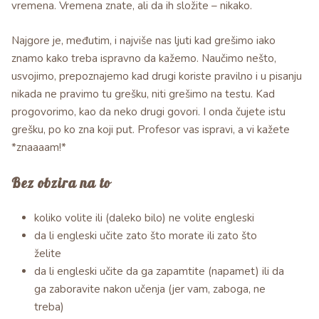
vremena. Vremena znate, ali da ih složite – nikako.
Najgore je, međutim, i najviše nas ljuti kad grešimo iako
znamo kako treba ispravno da kažemo. Naučimo nešto,
usvojimo, prepoznajemo kad drugi koriste pravilno i u pisanju
nikada ne pravimo tu grešku, niti grešimo na testu. Kad
progovorimo, kao da neko drugi govori. I onda čujete istu
grešku, po ko zna koji put. Profesor vas ispravi, a vi kažete
*znaaaam!*
Bez obzira na to
koliko volite ili (daleko bilo) ne volite engleski
da li engleski učite zato što morate ili zato što
želite
da li engleski učite da ga zapamtite (napamet) ili da
ga zaboravite nakon učenja (jer vam, zaboga, ne
treba)