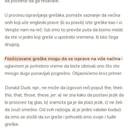
da počnete da ga rešavate.
U procesu ispravljanja grešaka, pomaže saznanje da većina
onih koji uče engleski prave (ili su pravili) iste greške kao i vi.
Verujte nam na reč: čuli smo to previše puta da bismo mislili
da ste vi jedini koji greše u upotrebi vremena. Ili bilo čega
drugog.
Fosilizovane greške mogu da se isprave na više načina
i
uglavnom je potrebno vreme da biste izbrisali ono što ste
mnogo dugo ponavljali pogrešno. Objasnićemo kroz primer:
Donald Duck, npr., ne može da izgovori reči poput the, their,
this, that, those, these, jer: a) ne zna kako da postavi jezik da
bi proizveo taj glas, b) sramota ga je da plazi jezik, c) ne želi
da zvuči smešno. Od svih razloga, a) je jedini validan budući
da smo se složili da svi greše i prihvatili smo svoje i tuđe
greške.