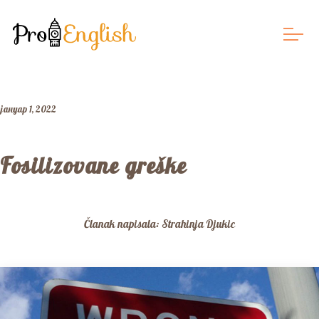
јануар 1, 2022
Fosilizovane greške
Članak napisala: Strahinja Djukic