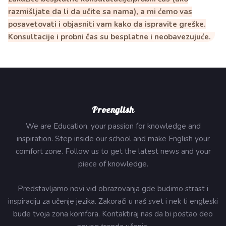
razmišljate da li da učite sa nama), a mi ćemo vas
posavetovati i objasniti vam kako da ispravite greške.
Konsultacije i probni čas su besplatne i neobavezujuće.
Proenglish
We are Education, your passion for knowledge and
inspiration. Step inside our school and make English your
comfort zone. Follow us to get the latest news and your
piece of knowledge.
Predstavljamo novi vid obrazovanja gde budimo strast i
inspiraciju za učenje jezika. Zakorači u naš svet i nek ti engleski
bude tvoja zona komfora. Kontaktiraj nas da bi postao deo