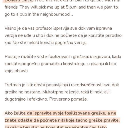
friends. They will pick me up at 5 p.m. and then we plan to
go to a pub in the neighbourhood…
Važno je da vas profesor ispravlja sve dok vam ispravna
verzija ne uđe u uho i dok ne počnete da je koristite prirodno,
kao što ste nekad koristili pogrešnu verziju.
Postoje različite vrste fosilizovanih grešaka: u izgovoru, kada
koristite pogrešnu gramatičku konstrukciju, u pisanju ili bilo
kojoj oblasti.
Tretman je isti: dosta ponavljanja i usredsređenosti sve dok
greška ne nestane. Mukotrpno rešenje, rekli bi neki, ali i
dugotrajno i efektivno. Provereno pomaže.
Ako želite da ispravite svoje fosilizovane greške, a ne
znate odakle da počnete niti koje tačno greške pravite,
zakažite besplatne konsulatacije/probni čas (ako