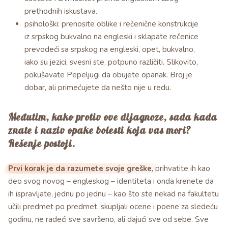
prethodnih iskustava.
psihološki: prenosite oblike i rečenične konstrukcije
iz srpskog bukvalno na engleski i sklapate rečenice
prevodeći sa srpskog na engleski, opet, bukvalno,
iako su jezici, svesni ste, potpuno različiti. Slikovito,
pokušavate Pepeljugi da obujete opanak. Broj je
dobar, ali primećujete da nešto nije u redu.
Međutim, kako protiv ove dijagnoze, sada kada
znate i naziv opake bolesti koja vas mori?
Rešenje postoji.
Prvi korak je da razumete svoje greške
, prihvatite ih kao
deo svog novog – engleskog – identiteta i onda krenete da
ih ispravljate, jednu po jednu – kao što ste nekad na fakultetu
učili predmet po predmet, skupljali ocene i poene za sledeću
godinu, ne radeći sve savršeno, ali dajući sve od sebe. Sve