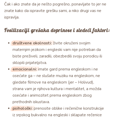
Čak i ako znate da je nešto pogrešno, ponavljate to jer ne
znate kako da ispravite grešku sami, a niko drugi vas ne
ispravlja.
Fosilizaciji grešaka doprinose i sledeći faktori:
društvene okolnosti:
živite okruženi svojim
maternjim jezikom i engleski vam nije potreban da
biste preživeli, zaradili, obezbedili svoju porodicu ili
sklopili prijateljstva.
emocionalni:
imate gard prema engleskom i ne
osećate ga – ne slušate muziku na engleskom, ne
gledate filmove na engleskom (jer – Holivud),
strana vam je njihova kultura i mentalitet, a možda
osećate i animozitet prema engleskom zbog
prethodnih iskustava.
psihološki:
prenosite oblike i rečenične konstrukcije
iz srpskog bukvalno na engleski i sklapate rečenice