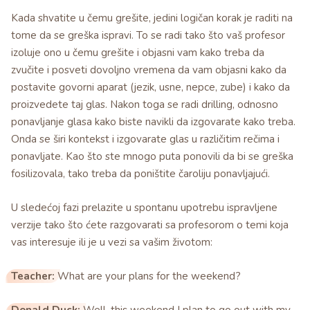
Kada shvatite u čemu grešite, jedini logičan korak je raditi na
tome da se greška ispravi. To se radi tako što vaš profesor
izoluje ono u čemu grešite i objasni vam kako treba da
zvučite i posveti dovoljno vremena da vam objasni kako da
postavite govorni aparat (jezik, usne, nepce, zube) i kako da
proizvedete taj glas. Nakon toga se radi drilling, odnosno
ponavljanje glasa kako biste navikli da izgovarate kako treba.
Onda se širi kontekst i izgovarate glas u različitim rečima i
ponavljate. Kao što ste mnogo puta ponovili da bi se greška
fosilizovala, tako treba da poništite čaroliju ponavljajući.
U sledećoj fazi prelazite u spontanu upotrebu ispravljene
verzije tako što ćete razgovarati sa profesorom o temi koja
vas interesuje ili je u vezi sa vašim životom:
Teacher:
What are your plans for the weekend?
Donald Duck:
Well, this weekend I plan to go out with my