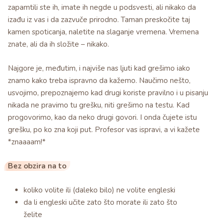
zapamtili ste ih, imate ih negde u podsvesti, ali nikako da
izađu iz vas i da zazvuče prirodno. Taman preskočite taj
kamen spoticanja, naletite na slaganje vremena. Vremena
znate, ali da ih složite – nikako.
Najgore je, međutim, i najviše nas ljuti kad grešimo iako
znamo kako treba ispravno da kažemo. Naučimo nešto,
usvojimo, prepoznajemo kad drugi koriste pravilno i u pisanju
nikada ne pravimo tu grešku, niti grešimo na testu. Kad
progovorimo, kao da neko drugi govori. I onda čujete istu
grešku, po ko zna koji put. Profesor vas ispravi, a vi kažete
*znaaaam!*
Bez obzira na to
koliko volite ili (daleko bilo) ne volite engleski
da li engleski učite zato što morate ili zato što
želite