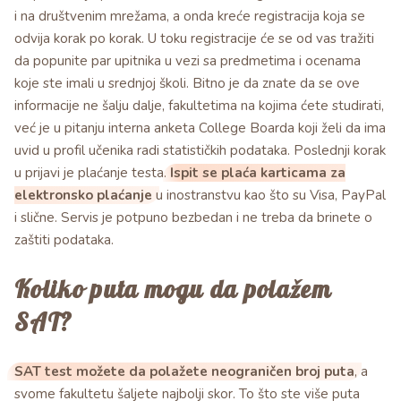
i na društvenim mrežama, a onda kreće registracija koja se
odvija korak po korak. U toku registracije će se od vas tražiti
da popunite par upitnika u vezi sa predmetima i ocenama
koje ste imali u srednjoj školi. Bitno je da znate da se ove
informacije ne šalju dalje, fakultetima na kojima ćete studirati,
već je u pitanju interna anketa College Boarda koji želi da ima
uvid u profil učenika radi statističkih podataka. Poslednji korak
u prijavi je plaćanje testa.
Ispit se plaća karticama za
elektronsko plaćanje
u inostranstvu kao što su Visa, PayPal
i slične. Servis je potpuno bezbedan i ne treba da brinete o
zaštiti podataka.
Koliko puta mogu da polažem
SAT?
SAT test možete da polažete neograničen broj puta
, a
svome fakultetu šaljete najbolji skor. To što ste više puta