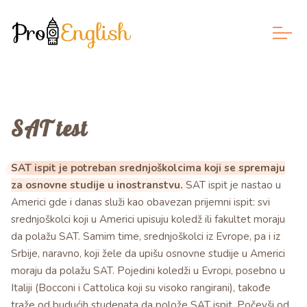
SAT test
SAT ispit je potreban srednjoškolcima koji se spremaju
za osnovne studije u inostranstvu.
SAT ispit je nastao u
Americi gde i danas služi kao obavezan prijemni ispit: svi
srednjoškolci koji u Americi upisuju koledž ili fakultet moraju
da polažu SAT. Samim time, srednjoškolci iz Evrope, pa i iz
Srbije, naravno, koji žele da upišu osnovne studije u Americi
moraju da polažu SAT. Pojedini koledži u Evropi, posebno u
Italiji (Bocconi i Cattolica koji su visoko rangirani), takođe
traže od budućih studenata da polože SAT ispit. Počevši od