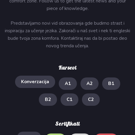
comfort zone. Follow us to get the latest news and your
piece of knowledge.
Predstavljamo novi vid obrazovanja gde budimo strast i
inspiraciju za učenje jezika. Zakorači u naš svet i nek ti engleski
bude tvoja zona komfora. Kontaktiraj nas da bi postao deo
novog trenda učenja.
Kursevi
Konverzacija
A1
A2
B1
B2
C1
C2
Sertifikati