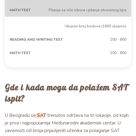
Pitanja sa više izbora i pitanja otvorenog tipa
Ukupan broj bodova (1600 ukupno)
200 - 800
200 - 800
Gde i kada mogu da polažem SAT
ispit?
U Beogradu se
SAT
trenutno održava na tri lokacije, od kojih
je prva i najpopularnija Međunarodni akademski centar. U
zavisnosti od broja prijavljenih učenika za polaganje SAT