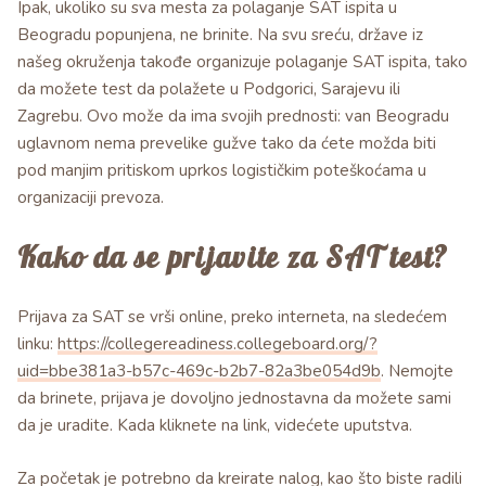
Ipak, ukoliko su sva mesta za polaganje SAT ispita u
Beogradu popunjena, ne brinite. Na svu sreću, države iz
našeg okruženja takođe organizuje polaganje SAT ispita, tako
da možete test da polažete u Podgorici, Sarajevu ili
Zagrebu. Ovo može da ima svojih prednosti: van Beogradu
uglavnom nema prevelike gužve tako da ćete možda biti
pod manjim pritiskom uprkos logističkim poteškoćama u
organizaciji prevoza.
Kako da se prijavite za SAT test?
Prijava za SAT se vrši online, preko interneta, na sledećem
linku:
https://collegereadiness.collegeboard.org/?
uid=bbe381a3-b57c-469c-b2b7-82a3be054d9b
. Nemojte
da brinete, prijava je dovoljno jednostavna da možete sami
da je uradite. Kada kliknete na link, videćete uputstva.
Za početak je potrebno da kreirate nalog, kao što biste radili