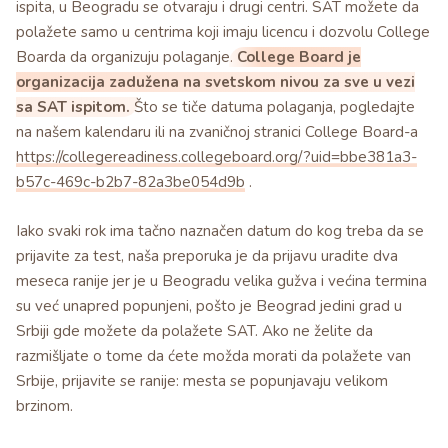
ispita, u Beogradu se otvaraju i drugi centri. SAT možete da
polažete samo u centrima koji imaju licencu i dozvolu College
Boarda da organizuju polaganje.
College Board je
organizacija zadužena na svetskom nivou za sve u vezi
sa SAT ispitom.
Što se tiče datuma polaganja, pogledajte
na našem kalendaru ili na zvaničnoj stranici College Board-a
https://collegereadiness.collegeboard.org/?uid=bbe381a3-
b57c-469c-b2b7-82a3be054d9b
.
Iako svaki rok ima tačno naznačen datum do kog treba da se
prijavite za test, naša preporuka je da prijavu uradite dva
meseca ranije jer je u Beogradu velika gužva i većina termina
su već unapred popunjeni, pošto je Beograd jedini grad u
Srbiji gde možete da polažete SAT. Ako ne želite da
razmišljate o tome da ćete možda morati da polažete van
Srbije, prijavite se ranije: mesta se popunjavaju velikom
brzinom.