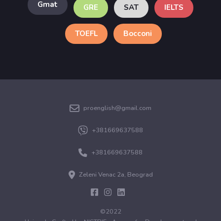
Gmat
GRE
SAT
IELTS
TOEFL
Bocconi
proenglish@gmail.com
+381669637588
+381669637588
Zeleni Venac 2a, Beograd
©
2022