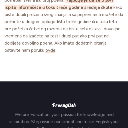
potreban svima isti broj poena.
Najbolje je da se o SAT
ispitu informišete u toku treće godine srednje škole
kako
biste dobili procenu svog znanja, a sa pripremama možete da
počnete u drugom polugodištu treće godine ili u toku leta
pre početka četvrtog razreda da biste sebi ostavili dovoljno
vremena da izađete na test i drugi put ako prvi put ne
dobijete dovoljno poena. Ako imate dodatnih pitanja,
ostavite nam poruku
ovde
.
Proenglish
We are Education, your passion for knowledge and
inspiration. Step inside our school and make English your