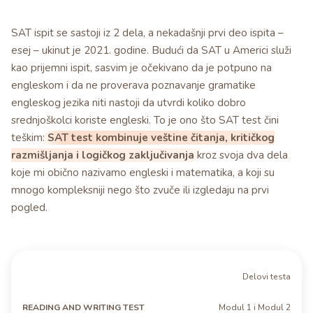
SAT ispit se sastoji iz 2 dela, a nekadašnji prvi deo ispita –
esej – ukinut je 2021. godine. Budući da SAT u Americi služi
kao prijemni ispit, sasvim je očekivano da je potpuno na
engleskom i da ne proverava poznavanje gramatike
engleskog jezika niti nastoji da utvrdi koliko dobro
srednjoškolci koriste engleski. To je ono što SAT test čini
teškim:
SAT test kombinuje veštine čitanja, kritičkog
razmišljanja i logičkog zaključivanja
kroz svoja dva dela
koje mi obično nazivamo engleski i matematika, a koji su
mnogo kompleksniji nego što zvuče ili izgledaju na prvi
pogled.
READING
Delovi testa
AND
MATH
WRITING
TEST
Modul 1 i Modul 2