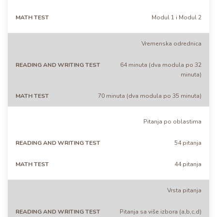
TEST
Modul 1 i Modul 2
Vremenska odrednica
64 minuta (dva modula po 32
minuta)
70 minuta (dva modula po 35 minuta)
Pitanja po oblastima
54 pitanja
44 pitanja
Vrsta pitanja
Pitanja sa više izbora (a,b,c,d)